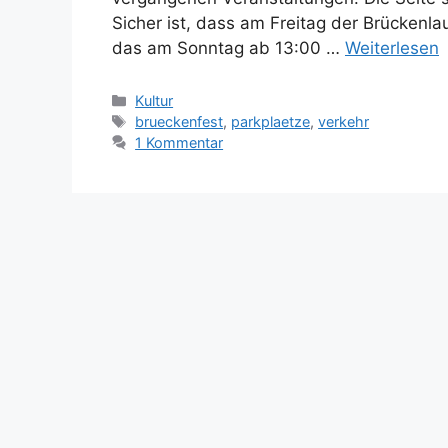
Sicher ist, dass am Freitag der Brückenla
das am Sonntag ab 13:00 …
Weiterlesen
Kategorien
Kultur
Schlagwörter
brueckenfest
,
parkplaetze
,
verkehr
1 Kommentar