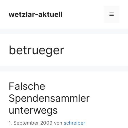
Zum
Inhalt
wetzlar-aktuell
Menü
springen
betrueger
Falsche
Spendensammler
unterwegs
1. September 2009
von
schreiber