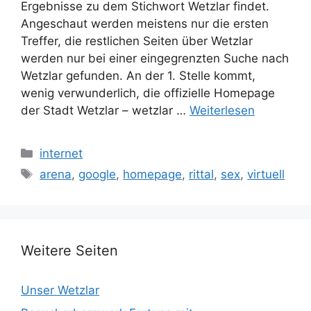
Ergebnisse zu dem Stichwort Wetzlar findet.
Angeschaut werden meistens nur die ersten
Treffer, die restlichen Seiten über Wetzlar
werden nur bei einer eingegrenzten Suche nach
Wetzlar gefunden. An der 1. Stelle kommt,
wenig verwunderlich, die offizielle Homepage
der Stadt Wetzlar – wetzlar …
Weiterlesen
Kategorien
internet
Schlagwörter
arena
,
google
,
homepage
,
rittal
,
sex
,
virtuell
Weitere Seiten
Unser Wetzlar