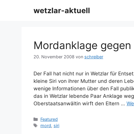
Zum
wetzlar-aktuell
Inhalt
springen
Mordanklage gegen 
20. November 2008
von
schreiber
Der Fall hat nicht nur in Wetzlar für Ents
kleine Siri von ihrer Mutter und deren 
wenige Informationen über den Fall publi
das in Wetzlar lebende Paar Anklage we
Oberstaatsanwältin wirft den Eltern …
We
Kategorien
Featured
Schlagwörter
mord
,
siri