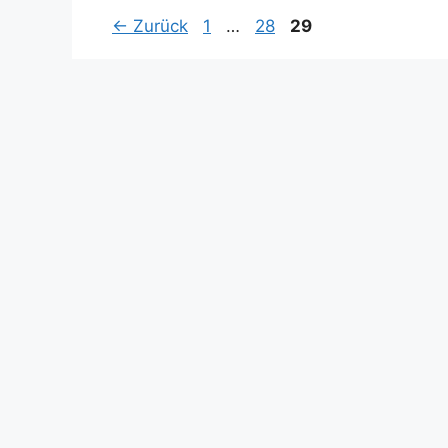
Seite
Seite
Seite
←
Zurück
1
…
28
29