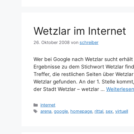
Wetzlar im Internet
26. Oktober 2008
von
schreiber
Wer bei Google nach Wetzlar sucht erhält
Ergebnisse zu dem Stichwort Wetzlar fin
Treffer, die restlichen Seiten über Wetzl
Wetzlar gefunden. An der 1. Stelle kommt
der Stadt Wetzlar – wetzlar …
Weiterlese
Kategorien
internet
Schlagwörter
arena
,
google
,
homepage
,
rittal
,
sex
,
virtuell