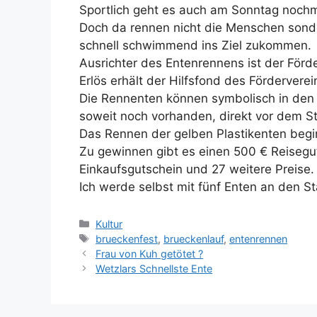
Sportlich geht es auch am Sonntag nochm
Doch da rennen nicht die Menschen sonde
schnell schwimmend ins Ziel zukommen.
Ausrichter des Entenrennens ist der Förde
Erlös erhält der Hilfsfond des Förderverei
Die Rennenten können symbolisch in den
soweit noch vorhanden, direkt vor dem St
Das Rennen der gelben Plastikenten begi
Zu gewinnen gibt es einen 500 € Reisegu
Einkaufsgutschein und 27 weitere Preise.
Ich werde selbst mit fünf Enten an den S
Kategorien
Kultur
Schlagwörter
brueckenfest
,
brueckenlauf
,
entenrennen
Frau von Kuh getötet ?
Wetzlars Schnellste Ente