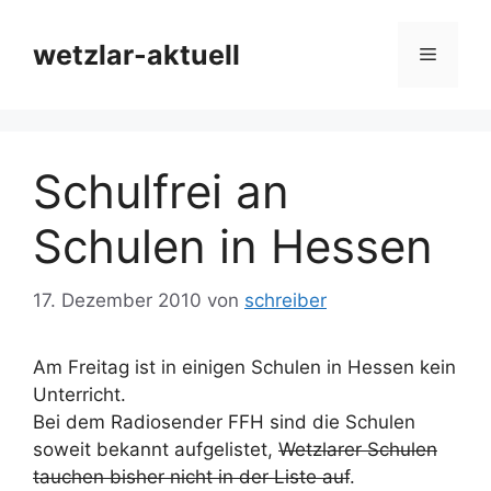
Zum
Inhalt
wetzlar-aktuell
Menü
springen
Schulfrei an
Schulen in Hessen
17. Dezember 2010
von
schreiber
Am Freitag ist in einigen Schulen in Hessen kein
Unterricht.
Bei dem Radiosender FFH sind die Schulen
soweit bekannt aufgelistet,
Wetzlarer Schulen
tauchen bisher nicht in der Liste auf
.